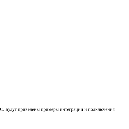
 1С. Будут приведены примеры интеграции и подключения