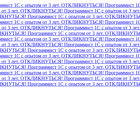
ммист 1С с опытом от 3 лет. ОТКЛИКНУТЬСЯ!
Программист 1
м от 3 лет. ОТКЛИКНУТЬСЯ!
Программист 1С с опытом от 3 
КЛИКНУТЬСЯ!
Программист 1С с опытом от 3 лет. ОТКЛИКНУТЬ
ммист 1С с опытом от 3 лет. ОТКЛИКНУТЬСЯ!
Программист 1
м от 3 лет. ОТКЛИКНУТЬСЯ!
Программист 1С с опытом от 3 
КЛИКНУТЬСЯ!
Программист 1С с опытом от 3 лет. ОТКЛИКНУТЬ
ммист 1С с опытом от 3 лет. ОТКЛИКНУТЬСЯ!
Программист 1
м от 3 лет. ОТКЛИКНУТЬСЯ!
Программист 1С с опытом от 3 
КЛИКНУТЬСЯ!
Программист 1С с опытом от 3 лет. ОТКЛИКНУТЬ
ммист 1С с опытом от 3 лет. ОТКЛИКНУТЬСЯ!
Программист 1
м от 3 лет. ОТКЛИКНУТЬСЯ!
Программист 1С с опытом от 3 
КЛИКНУТЬСЯ!
Программист 1С с опытом от 3 лет. ОТКЛИКНУТЬ
ммист 1С с опытом от 3 лет. ОТКЛИКНУТЬСЯ!
Программист 1
м от 3 лет. ОТКЛИКНУТЬСЯ!
Программист 1С с опытом от 3 
КЛИКНУТЬСЯ!
Программист 1С с опытом от 3 лет. ОТКЛИКНУТЬ