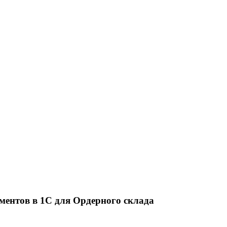
ментов в 1С для Ордерного склада