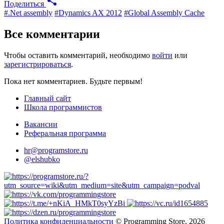
Поделиться
#.Net assembly
#Dynamics AX 2012
#Global Assembly Cache
Все комментарии
Чтобы оставить комментарий, необходимо
войти
или
зарегистрироваться
.
Пока нет комментариев. Будьте первым!
Главный сайт
Школа программистов
Вакансии
Реферальная программа
hr@programstore.ru
@elshubko
Политика конфиденциальности
© Programming Store, 2026