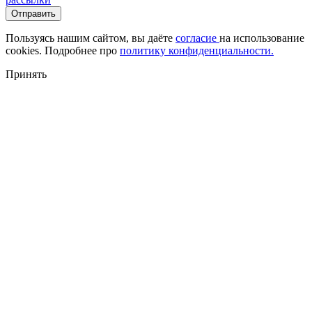
Отправить
Пользуясь нашим сайтом, вы даёте
согласие
на использование
cookies. Подробнее про
политику конфиденциальности.
Принять